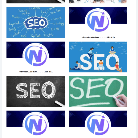
如何让搜索引擎快速收录网站
SEO快速评估关键词优化难易程
度工具！
网站如何吸引蜘蛛抓取？
外贸网站SEO优化方案-成都
SEO
SEO网站关键词排名优化推广-
网站优化中需要注意的问题有哪
成都SEO
些
百度首页：个人备案难进，企业
蜘蛛是依靠什么判断文章质量
备案势在必行？
的？