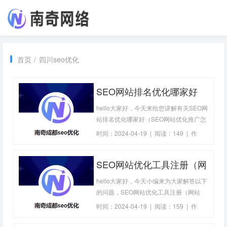
首页
/
四川seo优化
SEO网站排名优化哪家好
（SEO网站优化推广怎么
hello大家好，今天来给您讲解有关SEO网
样）-成都SEO优化
站排名优化哪家好（SEO网站优化推广怎
么样）的相关知识，希望可以帮助到您，
时间：2024-04-19 | 阅读：149 | 作
解决大家的一些困惑，下面一起来看看
者：
成都seo优化
吧！SEO网站排名优化哪家好（SEO网站
SEO网站优化工具注册（网
优化推广怎么样）随着互联网的迅速发
展，越来越多的企业开始意识到网站在业
站SEO优化工具）-成都
hello大家好，今天小编来为大家解答以下
务推广中的
SEO优化
的问题，SEO网站优化工具注册（网站
SEO优化工具），很多人还不知道，现在
时间：2024-04-19 | 阅读：159 | 作
让我们一起来看看吧！SEO网站优化工具
者：
成都seo优化
注册（网站SEO优化工具）在如今互联网