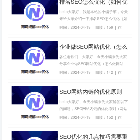
排名SEO怎么优化（如何优
定完全准确，希望您谨慎辨别信息的真实
性，我们就开始介绍以下有利于SEO优化
化SEO搜索）-成都SEO优
hello大家好，我是本站的小编子芊，今天
（如何
化
来给大家介绍一下排名SEO怎么优化（如
何优化SEO搜索）的相关知识，希望能解
时间：2024-04-19 | 阅读：159 | 作
决您的疑问，我们的知识点较多，篇幅较
者：
成都seo优化
长，还希望您耐心阅读，如果有讲得不对
企业做SEO网站优化（怎么
的地方，您也可以向我们反馈，我们及时
修正，如果能帮助到您，也请你收藏本
做网站SEO优化）-成都
各位老铁们，大家好，今天小编来为大家
站，谢
SEO优化
分享企业做SEO网站优化（怎么做网站
SEO优化）相关知识，希望对大家有所帮
时间：2024-04-19 | 阅读：142 | 作
助。如果可以帮助到大家，还望关注收藏
者：
成都seo优化
下本站，您的支持是我们最大的动力，谢
SEO网站内链的优化原则
谢大家了哈，下面我们开始吧！企业做
SEO网站优化（怎么做网站SEO优化）随
（网站的SEO优化多少
hello大家好，今天小编来为大家解答以下
着互联网的快
钱）-成都SEO优化
的问题，SEO网站内链的优化原则（网站
的SEO优化多少钱），很多人还不知道，
时间：2024-04-19 | 阅读：152 | 作
现在让我们一起来看看吧！SEO网站内链
者：
成都seo优化
的优化原则（网站的SEO优化多少钱）在
SEO优化的几点技巧需要重
当前的互联网时代，拥有一个优化良好的