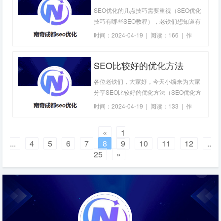
网站对于企业的发展至关重要。而网站的
视（SEO优化技巧有哪些
SEO优化的几点技巧需要重视（SEO优化
搜索引
SEO教程）-成都SEO优化
技巧有哪些SEO教程），老铁们想知道有
关这个问题的分析和解答吗，相信你通过
时间：2024-04-19 | 阅读：166 | 作
以下的文章内容就会有更深入的了解，那
者：
成都seo优化
么接下来就跟着我们的小编一起看看吧。
SEO比较好的优化方法
SEO优化的几点技巧需要重视（SEO优化
技巧有哪些SEO教程）在当今的互联网时
（SEO优化方法哪家好）-
各位老铁们，大家好，今天小编来为大家
代，搜索引
成都SEO优化
分享SEO比较好的优化方法（SEO优化方
法哪家好）相关知识，希望对大家有所帮
时间：2024-04-19 | 阅读：133 | 作
助。如果可以帮助到大家，还望关注收藏
者：
成都seo优化
下本站，您的支持是我们最大的动力，谢
«
1
谢大家了哈，下面我们开始吧！SEO比较
...
4
5
6
7
8
9
10
11
12
...
好的优化方法（SEO优化方法哪家好）随
25
»
着互联网