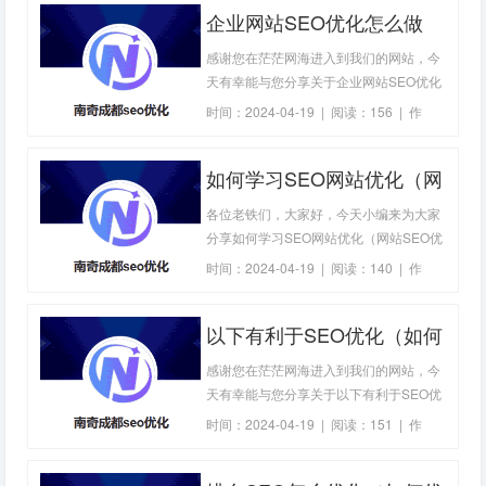
企业网站SEO优化怎么做
高度发达的时代，拥有一个优化良好的网
站对于企业来说至关重要。而要实现一个
（怎么优化网站SEO）-成
感谢您在茫茫网海进入到我们的网站，今
高效的网
都SEO优化
天有幸能与您分享关于企业网站SEO优化
怎么做（怎么优化网站SEO）的有关知
时间：2024-04-19 | 阅读：156 | 作
识，本文内容较多，还望您能耐心阅读，
者：
成都seo优化
我们的知识点均来自于互联网的收集整
如何学习SEO网站优化（网
理，不一定完全准确，希望您谨慎辨别信
息的真实性，我们就开始介绍企业网站
站SEO优化要学多久）-成
各位老铁们，大家好，今天小编来为大家
SEO优化怎么
都SEO优化
分享如何学习SEO网站优化（网站SEO优
化要学多久）相关知识，希望对大家有所
时间：2024-04-19 | 阅读：140 | 作
帮助。如果可以帮助到大家，还望关注收
者：
成都seo优化
藏下本站，您的支持是我们最大的动力，
以下有利于SEO优化（如何
谢谢大家了哈，下面我们开始吧！如何学
习SEO网站优化（网站SEO优化要学多
利于SEO优化）-成都SEO
感谢您在茫茫网海进入到我们的网站，今
久）SEO（
优化
天有幸能与您分享关于以下有利于SEO优
化（如何利于SEO优化）的有关知识，本
时间：2024-04-19 | 阅读：151 | 作
文内容较多，还望您能耐心阅读，我们的
者：
成都seo优化
知识点均来自于互联网的收集整理，不一