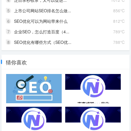
4
泛目录秒收录，又可以促进...
1012℃
5
上市公司网站SEO排名怎么做...
856℃
6
SEO优化可以为网站带来什么
812℃
7
企业SEO，怎么打造百度（4...
789℃
8
SEO优化有哪些方式（SEO优...
788℃
猜你喜欢
以“北京装修”为例，详解利用百
SEO云优化顺时科技-成都SEO
家号推广流程！