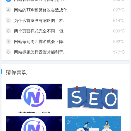
4
网站的TDK频繁修改会造成什...
627℃
5
为什么首页没有缩略图，栏...
614℃
6
两个页面样式完全不同，但...
609℃
7
网站每到周四排名就会下降...
592℃
8
网站标题怎样设置才能利于...
577℃
猜你喜欢
智能小程序SEO优化-成都SEO
外链资源丰富的旧页面应该怎样
处理？