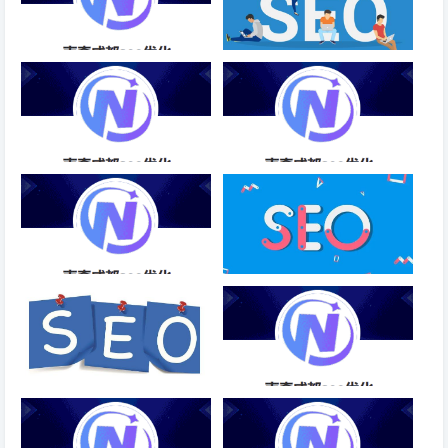
手机网站SEO排名优化方法-成
买的域名目前还有词排名和收
都SEO
录，更换内容以后还能不能用？
实惠的SEO优化排名收费低-成
SEO关键词排名优化方案-成都
都SEO
SEO
电商类网站SEO优化的重要性-
如何让用户看到你的网站第一眼
成都SEO
就觉得很正规呢？
企业SEO，怎么打造百度（4-
手机SEO排名优化软件运营-成
5）高权重网站，必备要素有哪
都SEO
些？