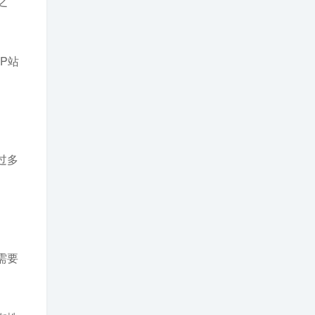
之
P站
过多
需要
。