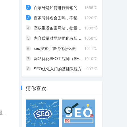
2
百家号是如何进行营销的
1356℃
3
百家号排名会丢吗，不稳定...
1226℃
4
高权重没备案网站，批量降...
1083℃
5
内容质量对网站优化有影响...
1058℃
6
seo搜索引擎优化怎么做
1011℃
7
网站优化SEO工程师（SEO优...
1010℃
8
SEO优化入门的基础教程方法...
997℃
猜你喜欢
题，