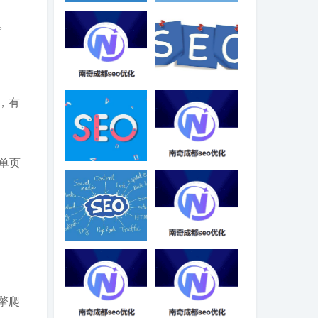
网站优化需要长
浅析，图片索引
时间的原因是什
常见的几个问
。
么
题！
SEO优化关键词
网站内容更新时
，有
用H1标签-成都
需要遵循哪些原
SEO
则？
单页
网站内容优化有
值得信赖的SEO
什么技巧吗
优化企业-成都
SEO
如何运用网站优
SEO优化工具的
化技巧提升网站
作用-成都SEO
排名
擎爬