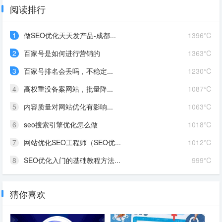
阅读排行
1
做SEO优化天天发产品-成都...
1396℃
2
百家号是如何进行营销的
1363℃
3
百家号排名会丢吗，不稳定...
1230℃
4
高权重没备案网站，批量降...
1087℃
5
内容质量对网站优化有影响...
1063℃
6
seo搜索引擎优化怎么做
1018℃
7
网站优化SEO工程师（SEO优...
1012℃
8
SEO优化入门的基础教程方法...
999℃
猜你喜欢