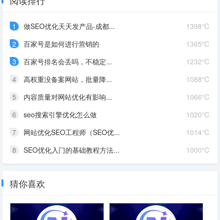
阅读排行
1
做SEO优化天天发产品-成都...
1398℃
2
百家号是如何进行营销的
1365℃
3
百家号排名会丢吗，不稳定...
1232℃
4
高权重没备案网站，批量降...
1088℃
5
内容质量对网站优化有影响...
1066℃
6
seo搜索引擎优化怎么做
1020℃
7
网站优化SEO工程师（SEO优...
1014℃
8
SEO优化入门的基础教程方法...
1000℃
猜你喜欢