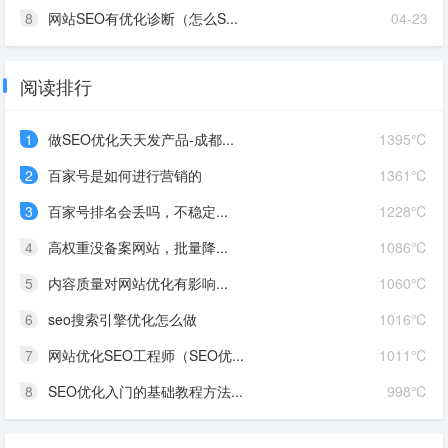
8
网站SEO有优化诊断（怎么S...
04-23
阅读排行
1
做SEO优化天天发产品-成都...
1395℃
2
百家号是如何进行营销的
1361℃
3
百家号排名会丢吗，不稳定...
1228℃
4
高权重没备案网站，批量降...
1086℃
5
内容质量对网站优化有影响...
1060℃
6
seo搜索引擎优化怎么做
1016℃
7
网站优化SEO工程师（SEO优...
1011℃
8
SEO优化入门的基础教程方法...
998℃