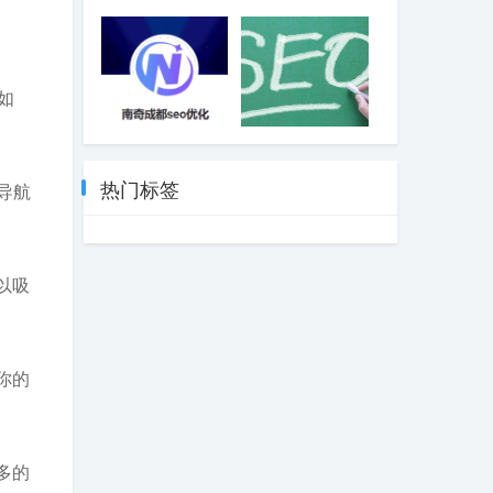
SEO优化标签要
好的SEO优化招
注意的标签-成都
商加盟
SEO
如
涵海网站建设
301跳转有哪些作
SEO优化网络推
用
广-成都SEO
热门标签
导航
以吸
你的
多的