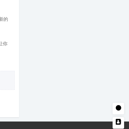
新的
让你