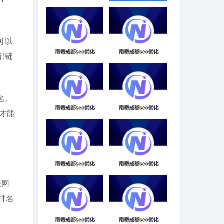
翼好网络SEO优
搜索引擎疯狂抓
化推广-成都SEO
取右侧栏日历，
怎么办？
可以
部链
电器网站SEO优
SEO网站优化软
化服务
件推荐-成都SEO
名。
才能
SEO快速排名优
SEO适合女生的
化服务-成都SEO
优化方法-成都
SEO
网站SEO关键优
引擎优化SEO找
联网
化因素-成都SEO
行者SEO-成都
SEO
排名