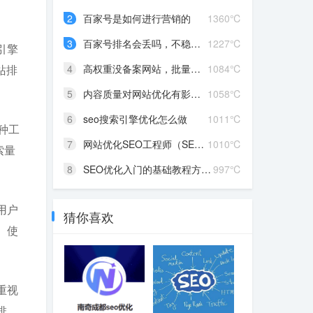
2
百家号是如何进行营销的
1360℃
3
百家号排名会丢吗，不稳定...
1227℃
引擎
站排
4
高权重没备案网站，批量降...
1084℃
5
内容质量对网站优化有影响...
1058℃
6
seo搜索引擎优化怎么做
1011℃
种工
7
网站优化SEO工程师（SEO优...
1010℃
索量
8
SEO优化入门的基础教程方法...
997℃
用户
猜你喜欢
。使
重视
排