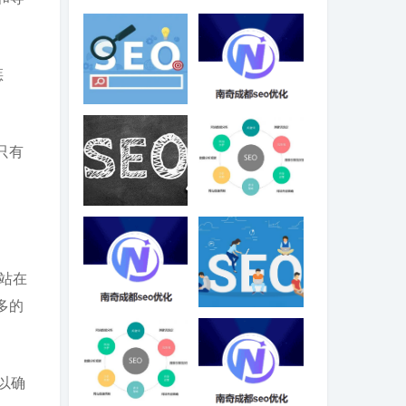
SEO整站优化的
SEO搜索排名优
基础阶段-成都
化规则-成都SEO
SEO
惩
SEO运营，如何
自适应移动端
高效推进项目？
SEO优化-成都
SEO
只有
360和搜狗的竞价
百家号排名会丢
推广，还有必应
吗，不稳定怎么
做嘛？
办？
站在
多的
好口碑的SEO推
主页展现如何权
广优化-成都SEO
衡相关性和链接
抓取频率？
以确