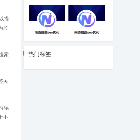
网站页面隔天收
电子烟SEO搜索
录，后期抓取大
引擎优化方案-成
量下降，不索
都SEO
以提
引，什么情况？
为垃
YGBOOK二次深
开关网站SEO优
度SEO优化开发-
化方法-成都SEO
成都SEO
热门标签
搜索
整关
持续
于不