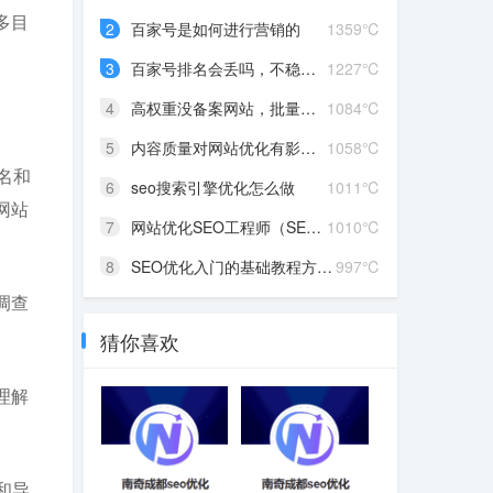
多目
2
百家号是如何进行营销的
1359℃
3
百家号排名会丢吗，不稳定...
1227℃
4
高权重没备案网站，批量降...
1084℃
5
内容质量对网站优化有影响...
1058℃
名和
6
seo搜索引擎优化怎么做
1011℃
网站
7
网站优化SEO工程师（SEO优...
1010℃
8
SEO优化入门的基础教程方法...
997℃
调查
猜你喜欢
理解
和导