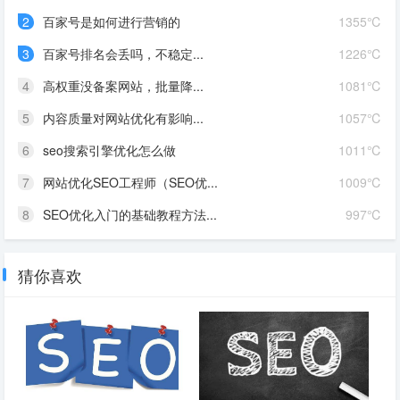
2
百家号是如何进行营销的
1355℃
3
百家号排名会丢吗，不稳定...
1226℃
4
高权重没备案网站，批量降...
1081℃
5
内容质量对网站优化有影响...
1057℃
6
seo搜索引擎优化怎么做
1011℃
7
网站优化SEO工程师（SEO优...
1009℃
8
SEO优化入门的基础教程方法...
997℃
猜你喜欢