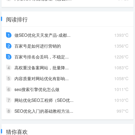
阅读排行
1
做SEO优化天天发产品-成都...
1393℃
2
百家号是如何进行营销的
1356℃
3
百家号排名会丢吗，不稳定...
1226℃
4
高权重没备案网站，批量降...
1083℃
5
内容质量对网站优化有影响...
1058℃
6
seo搜索引擎优化怎么做
1011℃
7
网站优化SEO工程师（SEO优...
1010℃
8
SEO优化入门的基础教程方法...
997℃
猜你喜欢